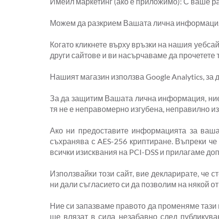
Имейл маркетинг (ако е приложимо): С ваше р
Можем да разкрием Вашата лична информация,
Когато кликнете върху връзки на нашия уебсайт
други сайтове и ви насърчаваме да прочетете 
Нашият магазин използва Google Analytics, за 
За да защитим Вашата лична информация, ние 
тя не е неправомерно изгубена, неправилно и
Ако ни предоставите информацията за вашат
съхранява с AES-256 криптиране. Въпреки че
всички изисквания на PCI-DSS и прилагаме д
Използвайки този сайт, вие декларирате, че 
ни дали съгласието си да позволим на някой о
Ние си запазваме правото да променяме тази п
ще влязат в сила незабавно след публикува