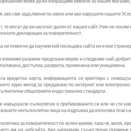
азрешение може да ви изпращаме имейли за нашия магазин, 
 ако сме задължени по закон или ако нарушите нашите Усло
, те могат да ви насочат далеч от нашия сайт. Ние не носим
техните декларации за поверителност.
да ни помогне да научим кой посещава сайта ни и кои страниц
вземаме разумни предпазни мерки и следваме най-добрите п
зползвана, достъпна, разкрита, променена или унищожена.
а кредитна карта, информацията се криптира с помощта н
 нито един метод за предаване по интернет или електронно
опълнителни общоприети индустриални стандарти.
сте навършили пълнолетие в пребиваването си или че сте н
т вашите непълнолетни лица на издръжка да използва този са
олитика за поверителност по всяко време, така че, моля, п
нето им на уебсайта. Ако направим съществени промени в 