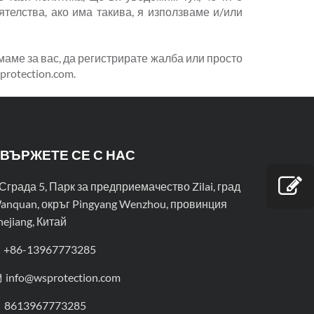
ятелства, ако има такива, я използваме и/или
маме за вас, да регистрирате жалба или просто
protection.com
.
ВЪРЖЕТЕ СЕ С НАС
Сграда 5, Парк за предприемачество Zilai, град
anquan, окръг Pingyang Wenzhou, провинция
hejiang, Китай
+86-13967773285
info@wsprotection.com
8613967773285