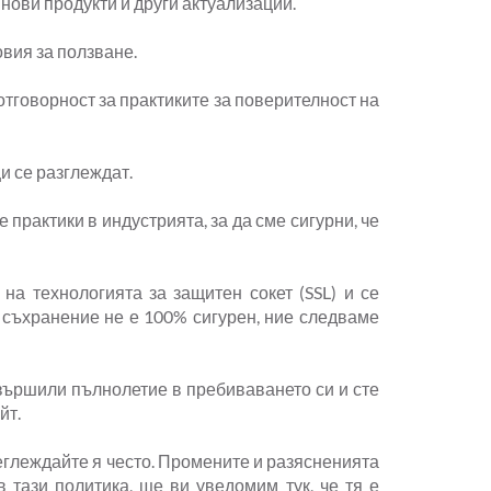
нови продукти и други актуализации.
вия за ползване.
 отговорност за практиките за поверителност на
и се разглеждат.
рактики в индустрията, за да сме сигурни, че
а технологията за защитен сокет (SSL) и се
 съхранение не е 100% сигурен, ние следваме
авършили пълнолетие в пребиваването си и сте
йт.
реглеждайте я често. Промените и разясненията
тази политика, ще ви уведомим тук, че тя е