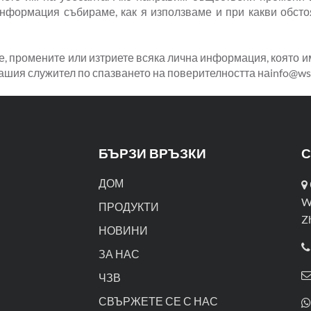
информация събираме, как я използваме и при какви обсто
те, промените или изтриете всяка лична информация, която и
нашия служител по спазването на поверителността на
info@ws
БЪРЗИ ВРЪЗКИ
С
ДОМ
W
ПРОДУКТИ
Z
НОВИНИ
ЗА НАС
ЧЗВ
СВЪРЖЕТЕ СЕ С НАС