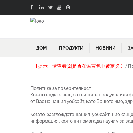
ДОМ
ПРОДУКТИ
НОВИНИ
З
【提示：请查看[2]是否在语言包中被定义 】
/
П
Политика за поверителност
Когато видите нещо от нашите продукти или 
от Вас на нашия уебсайт, като Вашето име, адр
Когато разглеждате нашия уебсайт, ние също
информация, която ни помага да научим за ва