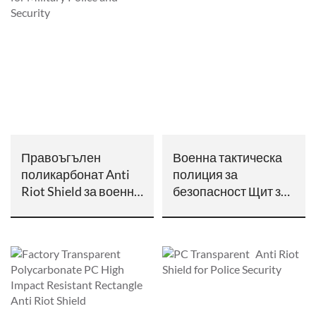
Правоъгълен
Военна тактическа
поликарбонат Anti
полиция за
Riot Shield за военна
безопасност Щит за
полиция и сигурност
борба с безредиците