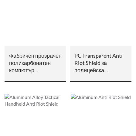
Фабричен прозрачен
PC Transparent Anti
поликарбонатен
Riot Shield за
компютър
полицейска
Високоустойчив на
сигурност
удар правоъгълен
щит против бунтове