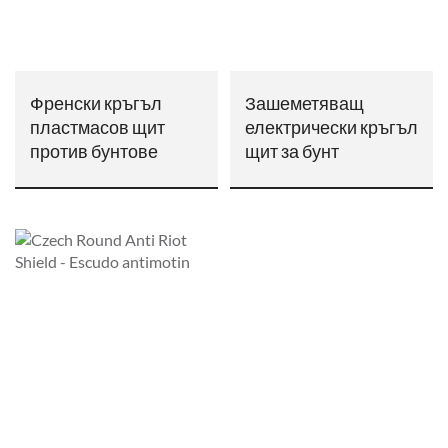
Френски кръгъл
Зашеметяващ
пластмасов щит
електрически кръгъл
против бунтове
щит за бунт