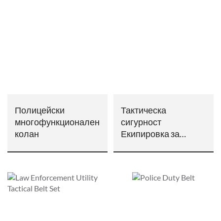
Полицейски
Тактическа
многофункционален
сигурност
колан
Екипировка за
военна полиция
Тежък колан