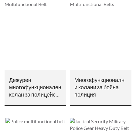
Дежурен
Многофункционалн
многофункционален
и колани за бойна
колан за полицейски
полиция
служител